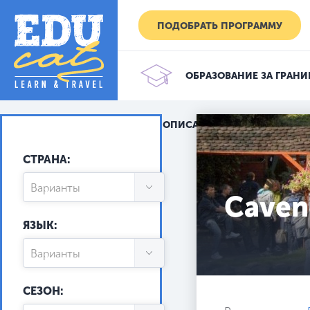
ПОДОБРАТЬ ПРОГРАММУ
ОБРАЗОВАНИЕ ЗА ГРАНИ
НЕТ ОПИСАНИЯ
СТРАНА:
Варианты
Cavend
Австралия
ЯЗЫК:
Австрия
Варианты
Болгария
Английский
СЕЗОН:
Великобритания