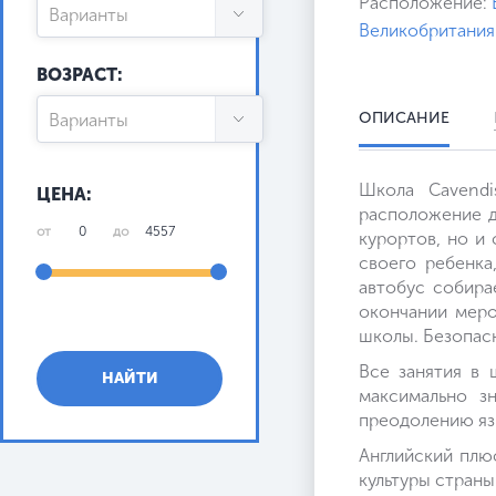
Расположение:
Испанский
Варианты
Великобритания
Германия
Итальянский
Весна
ВОЗРАСТ:
Ирландия
Китайский
Зима
ОПИСАНИЕ
Варианты
Испания
Немецкий
Круглогодично
от 08
Италия
Школа Cavendi
ЦЕНА:
Польский
Лето
расположение д
от 09
Канада
от
до
курортов, но и
Французский
Осень
от 10
своего ребенка
Кипр
автобус собира
Чешский
от 11
окончании меро
Китай
школы. Безопас
Японский
от 12
Все занятия в 
Коста-Рика
НАЙТИ
максимально з
от 13
преодолению язы
Латвия
от 14
Английский плю
Литва
культуры страны