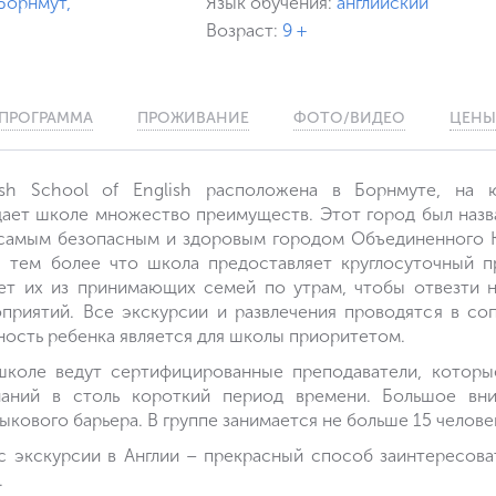
Борнмут,
Язык обучения:
английский
Возраст:
9 +
ПРОГРАММА
ПРОЖИВАНИЕ
ФОТО/ВИДЕО
ЦЕНЫ
sh School of English расположена в Борнмуте, на 
ает школе множество преимуществ. Этот город был назв
 самым безопасным и здоровым городом Объединенного 
, тем более что школа предоставляет круглосуточный 
ет их из принимающих семей по утрам, чтобы отвезти н
приятий. Все экскурсии и развлечения проводятся в со
ность ребенка является для школы приоритетом.
школе ведут сертифицированные преподаватели, которы
наний в столь короткий период времени. Большое вни
кового барьера. В группе занимается не больше 15 человек
с экскурсии в Англии – прекрасный способ заинтересова
.