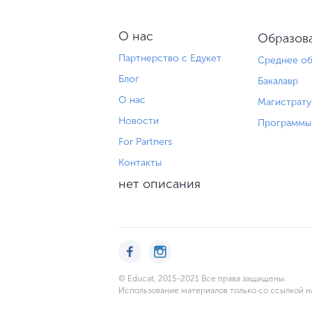
Чехия
Швейцария
О нас
Образова
Партнерство с Едукет
Среднее об
ЮАР
Блог
Бакалавр
Япония
О нас
Магистрату
Новости
Программы 
For Partners
Контакты
нет описания
© Educat, 2015-2021 Все права защищены.
Использование материалов только со ссылкой н