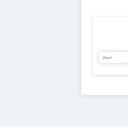
от 15
Мальта
от 16
Нидерланды
от 17
Новая Зеландия
от 18
ОАЭ
Польша
Сингапур
Словакия
США
Турция
Франция