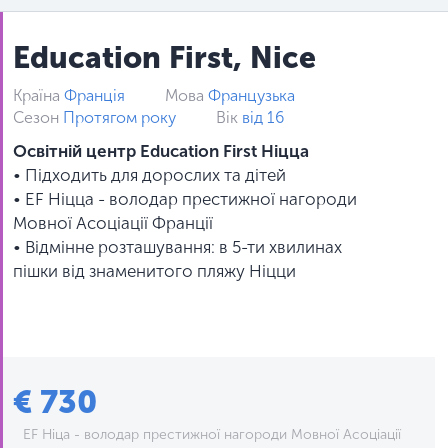
Education First, Nice
Країна
Франція
Мова
Французька
Сезон
Протягом року
Вік
від 16
Освітній центр Education First Ніцца
• Підходить для дорослих та дітей
• EF Ніцца - володар престижної нагороди
Мовної Асоціації Франції
• Відмінне розташування: в 5-ти хвилинах
пішки від знаменитого пляжу Ніцци
€ 730
EF Ніца - володар престижної нагороди Мовної Асоціації