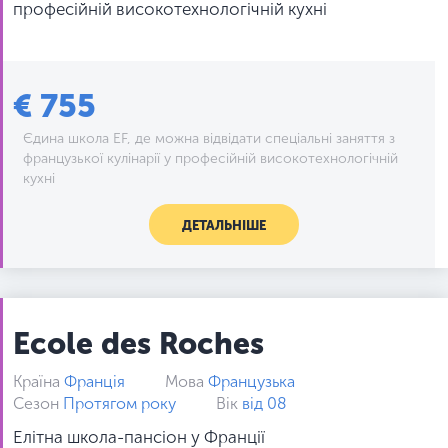
професійній високотехнологічній кухні
€ 755
Єдина школа EF, де можна відвідати спеціальні заняття з
французької кулінарії у професійній високотехнологічній
кухні
ДЕТАЛЬНІШЕ
Ecole des Roches
Країна
Франція
Мова
Французька
Сезон
Протягом року
Вік
від 08
Елітна школа-пансіон у Франції