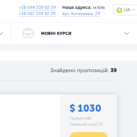
+38 044 339 92 29
Наша адреса:
м.Київ
UA
+38 067 339 92 29
вул. Коперника, 29
RU
МОВНІ КУРСИ
Знайдено пропозицій:
39
$ 1030
Приватний
Пляжний клуб EF