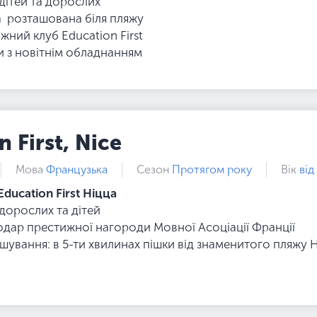
 дітей та дорослих
а розташована біля пляжу
жний клуб Education First
и з новітнім обладнанням
 First, Nice
Мова
Французька
Сезон
Протягом року
Вік
від
Education First Ніцца
 дорослих та дітей
лодар престижної нагороди Мовної Асоціації Франції
ашування: в 5-ти хвилинах пішки від знаменитого пляжу 