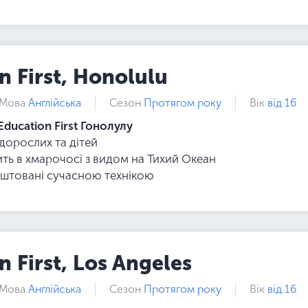
n First, Honolulu
Мова
Англійська
Сезон
Протягом року
Вік
від 16
Education First Гонолулу
 дорослих та дітей
ть в хмарочосі з видом на Тихий Океан
аштовані сучасною технікою
n First, Los Angeles
Мова
Англійська
Сезон
Протягом року
Вік
від 16