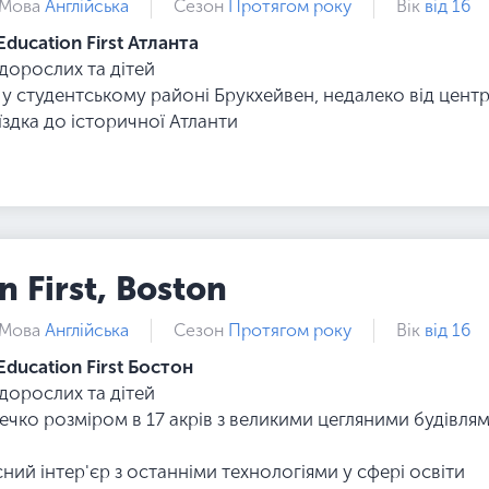
Мова
Англійська
Сезон
Протягом року
Вік
від 16
Education First Атланта
 дорослих та дітей
у студентському районі Брукхейвен, недалеко від центр
здка до історичної Атланти
n First, Boston
Мова
Англійська
Сезон
Протягом року
Вік
від 16
Education First Бостон
 дорослих та дітей
течко розміром в 17 акрів з великими цегляними будівля
сний інтер'єр з останніми технологіями у сфері освіти