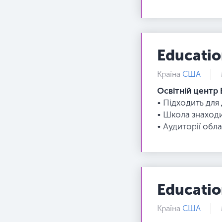
Educatio
Країна
США
Освітній центр 
• Підходить для
• Школа знаходи
• Аудиторії обл
Educatio
Країна
США