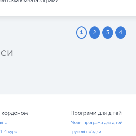
ентська кімната з іграми
1
2
3
4
рси
а кордоном
Програми для дітей
віта
Мовні програми для дітей
 1-4 курс
Групові поїздки