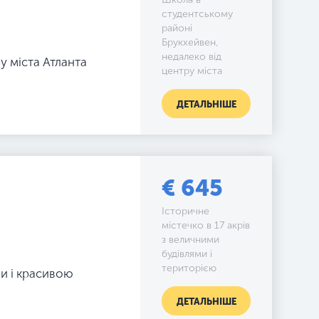
студентському
районі
Брукхейвен,
недалеко від
у міста Атланта
центру міста
ДЕТАЛЬНІШЕ
€ 645
Історичне
містечко в 17 акрів
з величними
будівлями і
територією
ми і красивою
ДЕТАЛЬНІШЕ