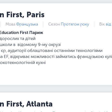
 First, Paris
Мова
Французька
Сезон
Протягом року
Вік
від
Education First Париж
 дорослих та дітей
школи в відомому 9-му окрузі
р`єр, аудиторії облаштовані останніми технологіями
ла EF, відкриває можливості займатись французькою кул
окотехнологічній кухні
 First, Atlanta