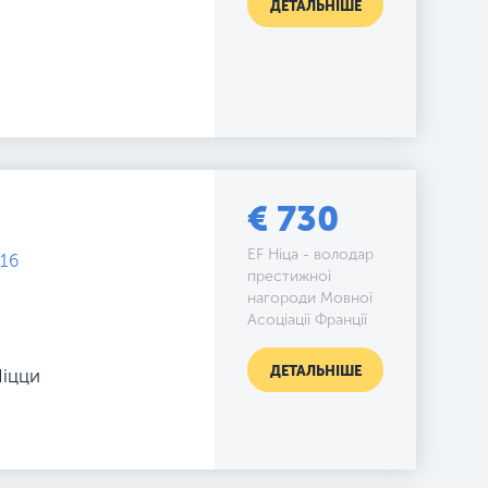
ДЕТАЛЬНІШЕ
€ 730
EF Ніца - володар
 16
престижної
нагороди Мовної
Асоціації Франції
ДЕТАЛЬНІШЕ
Ніцци