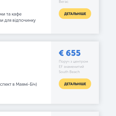
Вегас
ми та кафе
ДЕТАЛЬНІШЕ
ами для відпочинку
€ 655
Поруч з центром
EF знаменитий
South Beach
спект в Маямі-Біч)
ДЕТАЛЬНІШЕ