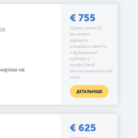
€ 755
Єдина школа EF,
 16
де можна
відвідати
спеціальні заняття
з французької
кулінарії у
професійній
інарією на
високотехнологічній
кухні
ДЕТАЛЬНІШЕ
€ 625
Школа в