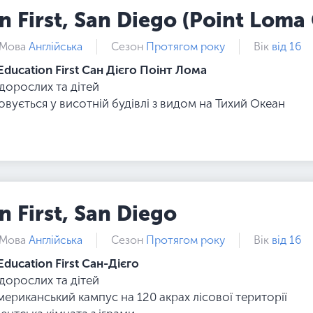
n First, San Diego (Point Lom
Мова
Англійська
Сезон
Протягом року
Вік
від 16
Education First Сан Дієго Поінт Лома
 дорослих та дітей
вується у висотній будівлі з видом на Тихий Океан
n First, San Diego
Мова
Англійська
Сезон
Протягом року
Вік
від 16
Education First Сан-Дієго
 дорослих та дітей
мериканський кампус на 120 акрах лісової території