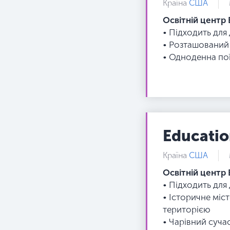
Країна
США
Освітній центр 
• Підходить для
• Розташований 
• Одноденна пої
Educatio
Країна
США
Освітній центр 
• Підходить для
• Історичне міс
територією
• Чарівний суча