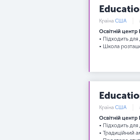
Educatio
Країна
США
Освітній центр 
• Підходить для
• Школа розташо
Educatio
Країна
США
Освітній центр 
• Підходить для
• Традиційний а