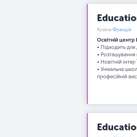
Education
Країна
Франція
Освітній центр 
• Підходить для
• Розташування 
• Новітній інте
• Унікальна шко
професійній вис
Education