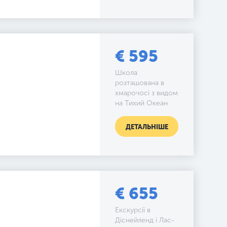
€ 595
Школа
розташована в
хмарочосі з видом
на Тихий Океан
ДЕТАЛЬНІШЕ
€ 655
Екскурсії в
Діснейленд і Лас-