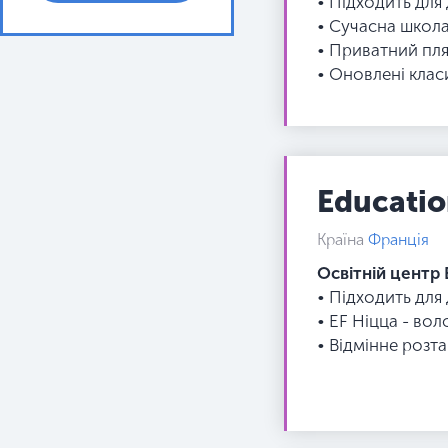
• Підходить для
• Сучасна школ
• Приватний пля
• Оновлені клас
Education
Країна
Франція
Освітній центр 
• Підходить для
• EF Ніцца - во
• Відмінне розт