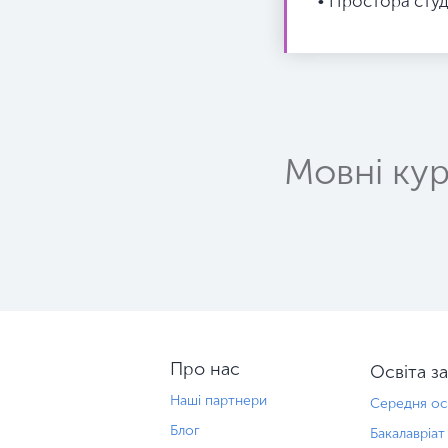
• Простора студ
Мовні ку
Про нас
Освіта з
Наші партнери
Середня ос
Блог
Бакалавріат