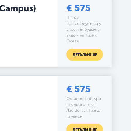
€ 575
a Campus)
Школа
розташовується у
висотній будівлі з
видом на Тихий
Океан
ДЕТАЛЬНІШЕ
€ 575
Організовані тури
вихідного дня в
Лас Вегас і Гранд-
Каньйон
ДЕТАЛЬНІШЕ