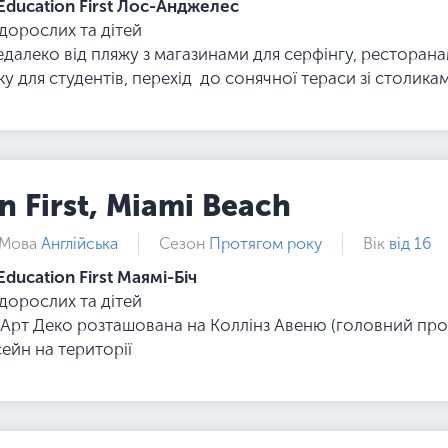
Education First Лос-Анджелес
 дорослих та дітей
едалеко від пляжу з магазинами для серфінгу, ресторана
ку для студентів, перехід до сонячної тераси зі столик
n First, Miami Beach
Мова
Англійська
Сезон
Протягом року
Вік
від 16
Education First Маямі-Біч
 дорослих та дітей
лі Арт Деко розташована на Коллінз Авеню (головний про
ейн на території